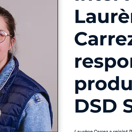
Laurè
Carre
respo
produ
DSD 
Laurène Carrez a rejoint 