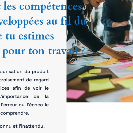
t les compétences
veloppées au fil du
 tu estimes
pour ton travail ?
valorisation du produit
 croisement de regard
vices afin de voir le
L’importance de la
l’erreur ou l’échec le
e comprendre.
connu et l’inattendu.