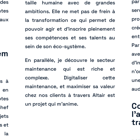
par
udes
taille humaine avec de grandes
ser
ntes
ambitions. Elle ne met pas de frein à
pro
 aux
la transformation ce qui permet de
cré
pouvoir agir et d’inscrire pleinement
ent
ses compétences et ses talents au
Par
sein de son éco-système.
em
av
En parallèle, je découvre le secteur
d’i
maintenance qui est riche et
n’o
complexe. Digitaliser cette
une
es à
maintenance, et maximiser sa valeur
aud
t en
chez nos clients à travers Altair est
ptes
C
un projet qui m’anime.
chef
l’
jets
tr
s et
 la