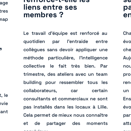
tage
liens entre ses
pa
tres
membres ?
en
map
Le travail d’équipe est renforcé au
Cha
quotidien par l’entraide entre
évo
,
collègues sans devoir appliquer une
ch
méthode particulière, l’intelligence
Auj
collective le fait très bien. Par
nou
trimestre, des ateliers avec un team
pro
building pour ressembler tous les
ren
collaborateurs, car certain
un 
, le
consultants et commerciaux ne sont
En
nvie
pas installés dans les locaux à Lille.
évo
iant
Cela permet de mieux nous connaître
par
et de partager des moments
att