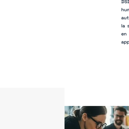
DS
hum
aut
la 
en 
app