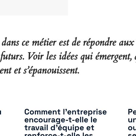
 dans ce métier est de répondre aux 
futurs.
Voir les idées qui émergent, 
sent et s’épanouissent.
u
Comment l’entreprise
P
encourage-t-elle le
un
travail d’équipe et
ou
renforce-t-elle les
s