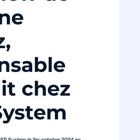
ne
z,
nsable
it chez
System
DSD System le 1er octobre 2024 en